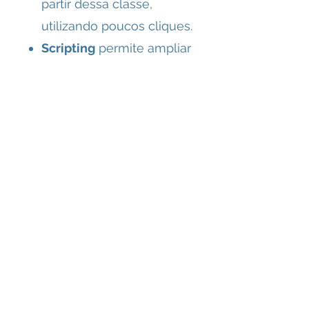
partir dessa classe,
utilizando poucos cliques.
Scripting
permite ampliar
as funções já existentes no
Cimplicity para criar funções
mais especificas do sistema
através de scripts.
Linked Object
permite a
criação de bibliotecas com
objetos mestres que serão
utilizados para representar
equipamentos semelhantes
em diversas telas. As
alterações que forem