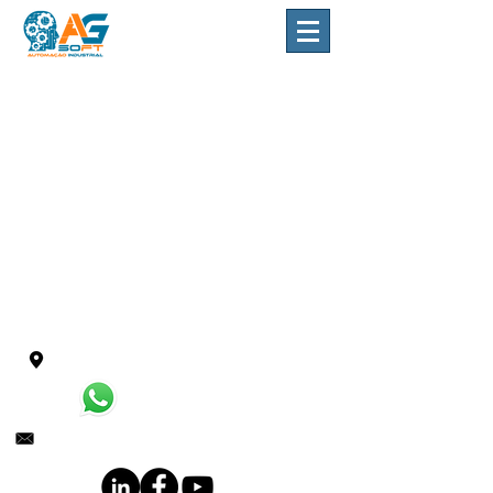
AGSoft Automação - Barueri / SP
(11) 3136-2506
contato@agsoftautomacao.com.br